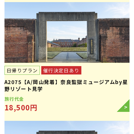
日帰りプラン
催行決定日あり
A2075【A/岡山発着】奈良監獄ミュージアムby星
野リゾート見学
旅行代金
18,500円
>