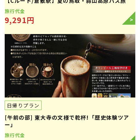
【Cルート/倉敷駅】夏の鳥取・蒜山高原バス旅
旅行代金
9,291円
>
日帰りプラン
[午前の部] 東大寺の文様で乾杯!「歴史体験ツア
ー」
旅行代金