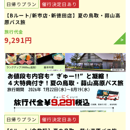
日帰りプラン
催行決定日あり
【Bルート/新市店･新徳田店】夏の鳥取・蒜山高
原バス旅
旅行代金
9,291円
>
日帰りプラン
催行決定日あり