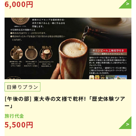
6,000円
>
日帰りプラン
[午後の部] 東大寺の文様で乾杯!「歴史体験ツア
ー」
旅行代金
5,500円
>