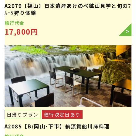
A2079【福山】日本遺産あけのべ鉱山見学と旬のﾌ
ﾙｰﾂ狩り体験
旅行代金
17,800円
>
日帰りプラン
催行決定日あり
A2085【B/岡山･下市】納涼貴船川床料理