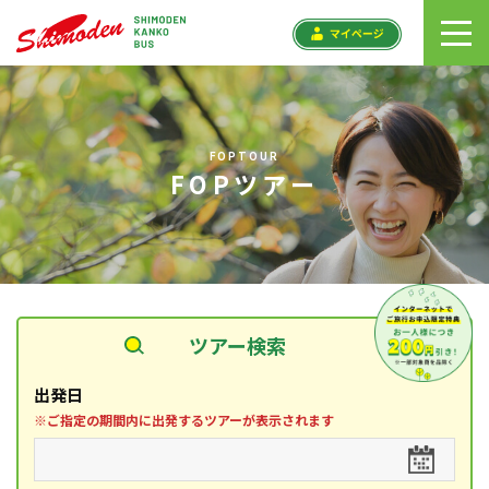
toggl
navig
FOPTOUR
FOPツアー
ツアー検索
出発日
※ご指定の期間内に出発するツアーが表示されます