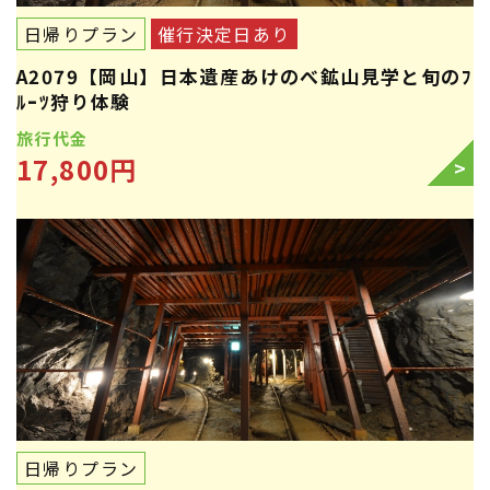
日帰りプラン
催行決定日あり
A2079【岡山】日本遺産あけのべ鉱山見学と旬のﾌ
ﾙｰﾂ狩り体験
旅行代金
17,800円
>
日帰りプラン