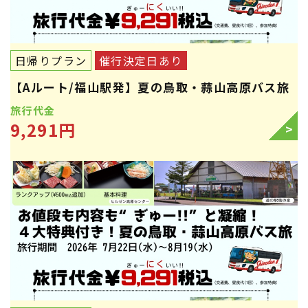
日帰りプラン
催行決定日あり
【Aルート/福山駅発】夏の鳥取・蒜山高原バス旅
旅行代金
9,291円
>